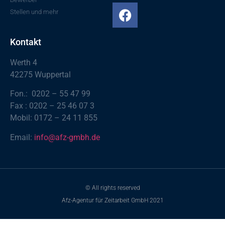
Stellen und mehr
Kontakt
Werth 4
42275 Wuppertal
Fon.: 0202 – 55 47 99
Fax : 0202 – 25 46 07 3
Mobil: 0172 – 24 11 855
Email:
info@afz-gmbh.de
© All rights reserved
Afz-Agentur für Zeitarbeit GmbH 2021