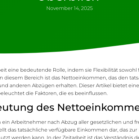
November 14, 2025
beit eine bedeutende Rolle, indem sie Flexibilität sowohl
in diesem Bereich ist das Netto­einkommen, das den tatsä
d anderen Abzügen erhalten. Dieser Artikel bietet ei
leuchtet die Faktoren, die es beeinflussen.
deutung des Nettoeinkomm
 ein Arbeitnehmer nach Abzug aller gesetzlichen und fr
ellt das tatsächliche verfügbare Einkommen dar, das z
tzt werden kann. In der Zeitarbeit ist das Verständnis