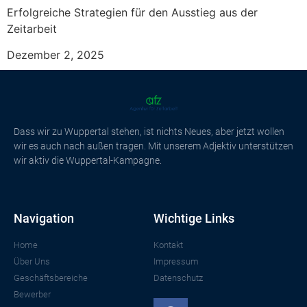
Erfolgreiche Strategien für den Ausstieg aus der
Zeitarbeit
Dezember 2, 2025
Dass wir zu Wuppertal stehen, ist nichts Neues, aber jetzt wollen
wir es auch nach außen tragen. Mit unserem Adjektiv unterstützen
wir aktiv die Wuppertal-Kampagne.
Navigation
Wichtige Links
Home
Kontakt
Über Uns
Impressum
Geschäftsbereiche
Datenschutz
Bewerber