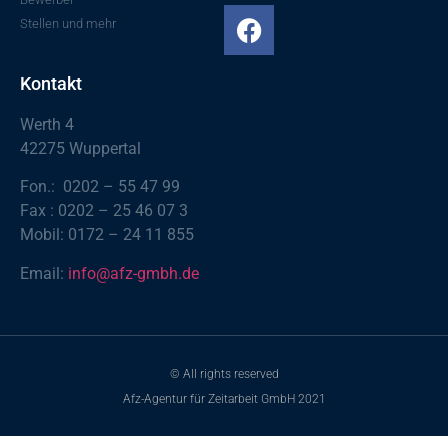
Stellen und mehr
Kontakt
Werth 4
42275 Wuppertal
Fon.: 0202 – 55 47 99
Fax : 0202 – 25 46 07 3
Mobil: 0172 – 24 11 855
Email:
info@afz-gmbh.de
© All rights reserved
Afz-Agentur für Zeitarbeit GmbH 2021