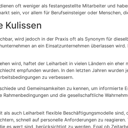
rdienen oft weniger als festangestellte Mitarbeiter und hab
markt sein, vor allem für Berufseinsteiger oder Menschen, di
ie Kulissen
gleichbar, wird jedoch in der Praxis oft als Synonym für die
hunternehmen an ein Einsatzunternehmen überlassen wird. D
ehen wird, haftet der Leiharbeit in vielen Ländern ein eher 
 schlecht empfunden wurden. In den letzten Jahren wurden j
Arbeitsbedingungen zu verbessern.
terschiede und Gemeinsamkeiten zu kennen, um informierte 
die Rahmenbedingungen und die gesellschaftliche Wahrnehmu
 als auch Leiharbeit flexible Beschäftigungsmodelle sind, 
ern, schnell auf personelle Anforderungen zu reagieren. Tr
es wert sind, berücksichtigt zu werden. Egal ob Zeitarbei